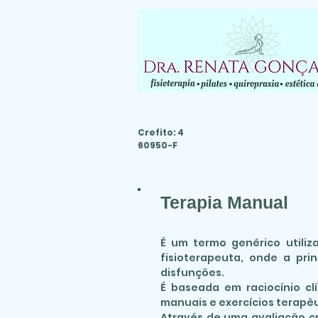
Crefito: 4
60950-F
Terapia Manual
É um termo genérico utiliz
fisioterapeuta, onde a pri
disfunções.
É baseada em raciocínio clí
manuais e exercícios terapêu
Através de uma avaliação cr