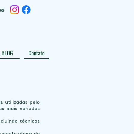
os
BLOG
Contato
 utilizadas pelo
as mais variadas
ncluindo técnicas
tamento eficaz de