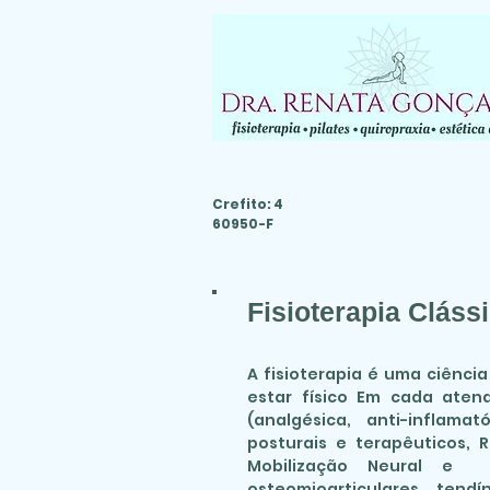
Crefito: 4
60950-F
Fisioterapia Cláss
A fisioterapia é uma ciênci
estar físico Em cada aten
(analgésica, anti-inflama
posturais e terapêuticos, 
Mobilização Neural e T
osteomioarticulares, tendí