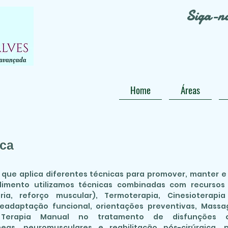
Siga-n
Home
Áreas
ica
a que aplica diferentes técnicas para promover, manter 
dimento utilizamos técnicas combinadas com recursos 
tória, reforço muscular), Termoterapia, Cinesioterapi
Readaptação funcional, orientações preventivas, Massag
erapia Manual no tratamento de disfunções os
neas, neuromusculares e reabilitação pós-cirúrgica, p