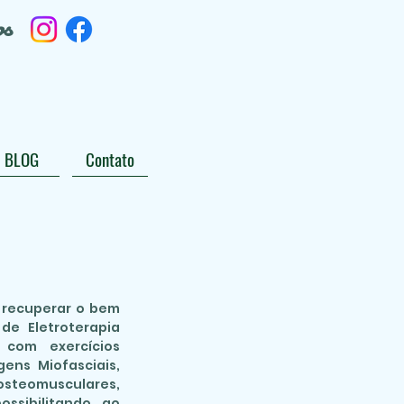
os
BLOG
Contato
e recuperar o bem
de Eletroterapia
a com exercícios
ens Miofasciais,
teomusculares,
ossibilitando ao