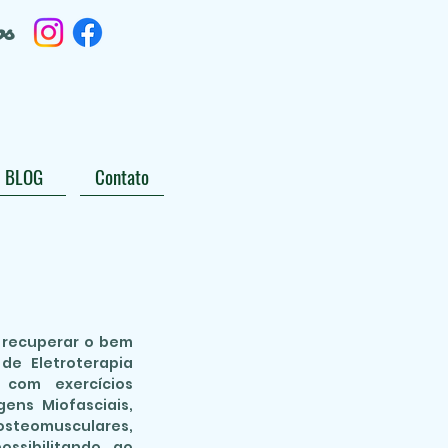
os
BLOG
Contato
e recuperar o bem
de Eletroterapia
a com exercícios
ens Miofasciais,
teomusculares,
ossibilitando ao