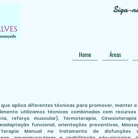
Siga-n
Home
Áreas
a que aplica diferentes técnicas para promover, manter 
dimento utilizamos técnicas combinadas com recursos 
tória, reforço muscular), Termoterapia, Cinesioterapi
Readaptação funcional, orientações preventivas, Massag
erapia Manual no tratamento de disfunções os
neas, neuromusculares e reabilitação pós-cirúrgica, p