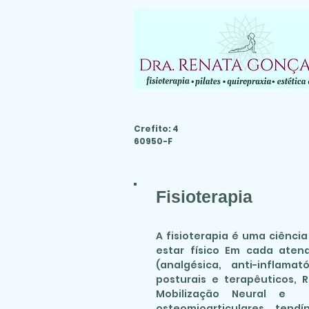
Crefito: 4
60950-F
Fisioterapia
A fisioterapia é uma ciênci
estar físico Em cada aten
(analgésica, anti-inflama
posturais e terapêuticos, 
Mobilização Neural e T
osteomioarticulares, tendí