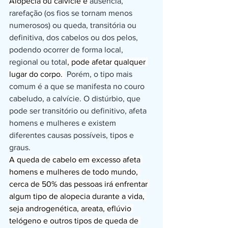
Alopecia ou calvície é 
ausência, 
rarefação (os fios se tornam menos 
numerosos) ou queda, transitória ou 
definitiva, dos cabelos ou dos pelos, 
podendo ocorrer de forma local, 
regional ou total
, pode afetar qualquer 
lugar do corpo. 
 Porém, o tipo mais 
comum é a que se manifesta no couro 
cabeludo, a calvície. O distúrbio, que 
pode ser transitório ou definitivo, afeta 
homens e mulheres e existem 
diferentes causas possíveis, tipos e 
graus.
A 
queda de cabelo em excesso
 afeta 
homens e mulheres de todo mundo, 
cerca de 
50% das pessoas
 irá enfrentar 
algum tipo de alopecia durante a vida, 
seja 
androgenética
, 
areata
, 
eflúvio 
telógeno
 e outros tipos de queda de 